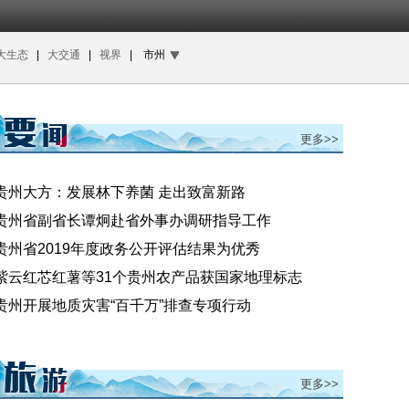
大生态
|
大交通
|
视界
|
市州
更多>>
贵州大方：发展林下养菌 走出致富新路
贵州省副省长谭炯赴省外事办调研指导工作
贵州省2019年度政务公开评估结果为优秀
紫云红芯红薯等31个贵州农产品获国家地理标志
贵州开展地质灾害“百千万”排查专项行动
更多>>