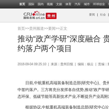
首页
国际
国内
视频
文娱
体育
汽车
城市
环球创业
要闻
|
社会
首页
>>
贵州频道
>>
要闻
>>正文
推动“政产学研”深度融合
约落户两个项目
2018-09-04 09:25:10
|
来源：
贵州日报
|
编辑：杨云
|
责编：
日前,中航重机高端装备制造总部(研究中心)、贵
中签约落户。三方将充分发挥各自优势,推动“政产学研
态环保、低碳节能等高新技术产业,不断提升产业高附
根据协议,中航重机高端装备制造总部(研究中心)计