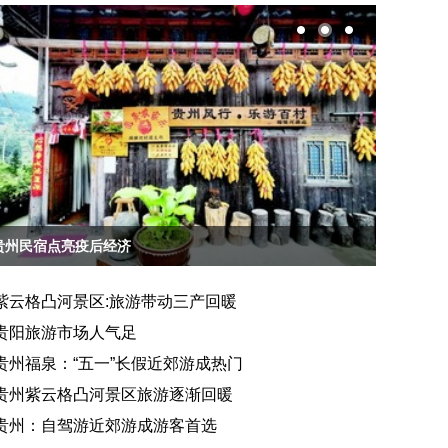
贵州民宿点亮疫后经济
贵州贵阳
紫云格凸河景区:旅游带动三产回暖
贵阳旅游市场人气足
贵州福泉：“五一”长假近郊游成热门
贵州紫云格凸河景区旅游逐渐回暖
贵州：自驾游近郊游成游客首选