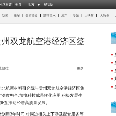
环球财智
教育
地方
移动版
|
访谈
|
旅游
|
美酒美食
|
黔茶贵水
|
房产
|
专题
|
大扶贫
|
大数据
|
 贵州双龙航空港经济区签
董健雄
更多
州北航新材料研究院与贵州双龙航空港经济区集
”深度融合,加快科技成果转化应用,积极发展生
加值,推动经济高质量发展。
划用3年时间,对周边相关上下游及配套服务等