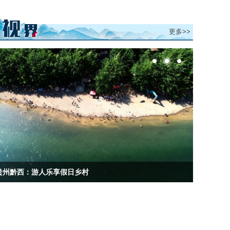
更多>>
贵州黔西：游人乐享假日乡村
贵州大方