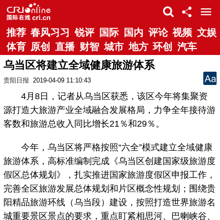
推荐
春风习习
锐评
国际
国内
评论
视频
文娱
体育
原创
直播
财智
城市
地方
环创
汽车
乌当区将建立全域健康旅游体系
贵阳日报
2019-04-09 11:10:43
4月8日，记者从乌当区获悉，该区今年将集聚资
源打造大旅游产业全域融合发展格局，力争全年接待游
客数和旅游总收入同比增长21％和29％。
今年，乌当区将严格按照“六全”模式建立全域健康
旅游体系，高标准编制完成《乌当区创建国家级旅游度
假区总体规划》，扎实推进国家旅游度假区申报工作，
完善全区旅游发展总体规划和片区概念性规划；围绕贵
阳精品旅游环线（乌当段）建设，按照打造世界旅游名
城重要景区景点的要求，重点盯紧相思河、巴喇峡谷、