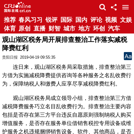
推荐
春风习习
锐评
国际
国内
评论
视频
文娱
体育
原创
直播
财智
城市
地方
环创
汽车
观山湖区税务局开展排查整治工作落实减税
降费红利
贵阳日报
2019-04-19 09:55:35
连日来，观山湖区税务局采取措施，排查整治第三
方借为实施减税降费提供咨询等各种服务之名乱收费行
为，保障纳税人和缴费人应享尽享减税降费红利。
观山湖区税务局成立领导小组，排查整治第三方借
减税降费服务巧立名目乱收费行为。排查整治主要内容
包括是否存在第三方平台违反自愿原则强制纳税人购买
增值服务，是否存在服务单位借销售税控专用设备或维
护服务之机违规捆绑销售设备、软件、其他商品，是否