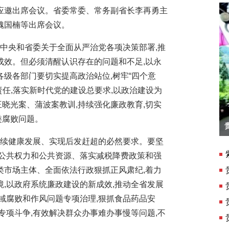
邀出席会议。省委常委、常务副省长李再勇主
、魏国楠等出席会议。
中央和省委关于全面从严治党各项决策部署,推
成效。但必须清醒认识存在的问题和不足,以永
级各部门要切实提高政治站位,树牢“四个意
体责任,落实新时代党的建设总要求,以政治建设为
王晓光案、蒲波案教训,持续强化廉政教育,切实
各类腐败问题。
紫云格凸河：景区升级盛装迎客
续健康发展、实现后发赶超的必然要求。要坚
好公共权力和公共资源、落实减税降费政策和强
类市场主体、全面依法行政狠抓正风肃纪,着力
,以政府系统廉政建设的新成效,推动全省发展
域腐败和作风问题专项治理,狠抓食品药品安
专项斗争,有效解决群众办事难办事慢等问题,不