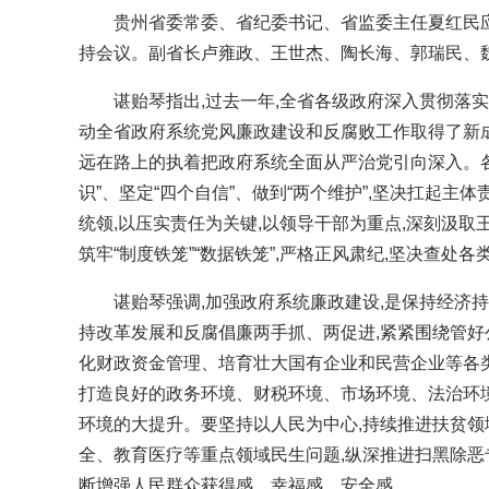
贵州省委常委、省纪委书记、省监委主任夏红民应
持会议。副省长卢雍政、王世杰、陶长海、郭瑞民
谌贻琴指出,过去一年,全省各级政府深入贯彻落实
动全省政府系统党风廉政建设和反腐败工作取得了新
远在路上的执着把政府系统全面从严治党引向深入。各
识”、坚定“四个自信”、做到“两个维护”,坚决扛起主
统领,以压实责任为关键,以领导干部为重点,深刻汲取
筑牢“制度铁笼”“数据铁笼”,严格正风肃纪,坚决查处
贵州贵阳天河潭景区“五一”景色美
谌贻琴强调,加强政府系统廉政建设,是保持经济持
持改革发展和反腐倡廉两手抓、两促进,紧紧围绕管
化财政资金管理、培育壮大国有企业和民营企业等各
打造良好的政务环境、财税环境、市场环境、法治环境
环境的大提升。要坚持以人民为中心,持续推进扶贫领
全、教育医疗等重点领域民生问题,纵深推进扫黑除恶
断增强人民群众获得感、幸福感、安全感。