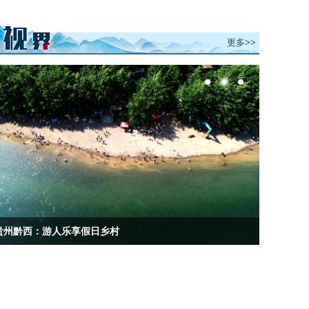
更多>>
贵州黔西：游人乐享假日乡村
贵州大方