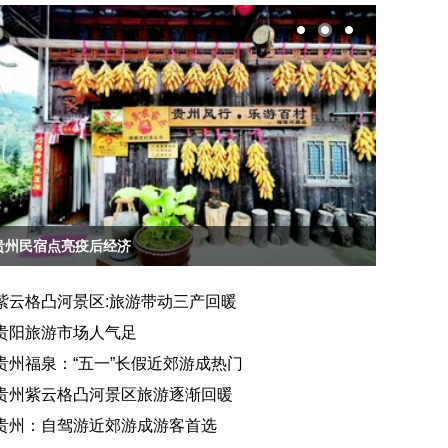
贵州民宿点亮疫后经济
贵州贵阳
紫云格凸河景区:旅游带动三产回暖
贵阳旅游市场人气足
贵州福泉：“五一”长假近郊游成热门
贵州紫云格凸河景区旅游逐渐回暖
贵州：自驾游近郊游成游客首选