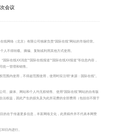
一次会议
际在线网络（北京）有限公司独家负责“国际在线”网站的市场经营。
及个人不得转载、摘编、复制或利用其他方式使用。
“国际在线XX消息”“国际在线报道”“国际在线XX报道”等信息内容，
司统一管理和销售。
权范围内使用，不得超范围使用，使用时应注明“来源：国际在线”。
公司、媒体、网站和个人均无权销售、使用“国际在线”网站的自有版
合法权益，因此产生的损失及为此所花费的全部费用（包括但不限于
转载目的在于传递更多信息，丰富网络文化，此类稿件并不代表本网赞
30日内进行。