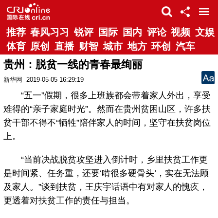
推荐
春风习习
锐评
国际
国内
评论
视频
文娱
体育
原创
直播
财智
城市
地方
环创
汽车
贵州：脱贫一线的青春最绚丽
新华网
2019-05-05 16:29:19
“五一”假期，很多上班族都会带着家人外出，享受
难得的“亲子家庭时光”。然而在贵州贫困山区，许多扶
贫干部不得不“牺牲”陪伴家人的时间，坚守在扶贫岗位
上。
“当前决战脱贫攻坚进入倒计时，乡里扶贫工作更
是时间紧、任务重，还要‘啃很多硬骨头’，实在无法顾
及家人。”谈到扶贫，王庆宇话语中有对家人的愧疚，
更透着对扶贫工作的责任与担当。