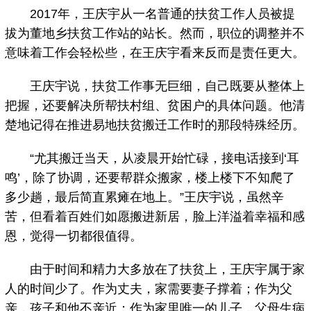
2017年，王庆宇从一名普通的扶贫工作人员被提
拔为董地乡扶贫工作站的站长。然而，职位的调整并不
意味着工作会轻松些，在王庆宇看来反而是责任更大。
王庆宇说，扶贫工作事无巨细，自己既要从整体上
把握，还要解决所帮扶村组、贫困户的具体问题。他清
楚地记得在推进易地扶贫搬迁工作时的那段特殊经历。
“尤其搬迁当天，从凌晨开始忙碌，接电话接到‘耳
鸣’，除了协调，还要帮群众搬家，楼上楼下不知爬了
多少趟，最后简直累瘫在地上。”王庆宇说，虽然辛
苦，但看着百姓们如愿搬进新居，脸上洋溢着幸福和感
恩，觉得一切都很值得。
由于时间和精力大多放在了扶贫上，王庆宇属于家
人的时间少了。作为丈夫，家需要妻子撑着；作为父
亲，孩子和他不亲近；作为家里唯一的儿子，父母生病