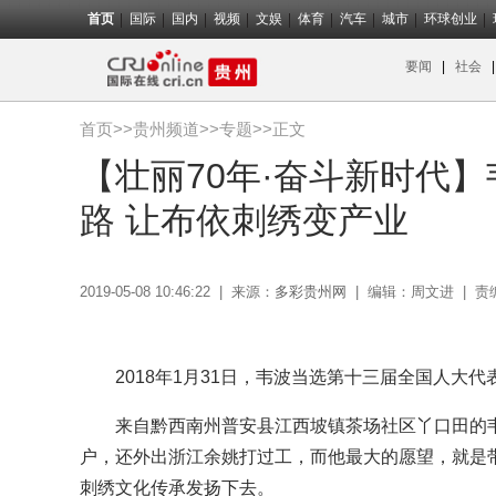
首页
国际
国内
视频
文娱
体育
汽车
城市
环球创业
要闻
|
社会
首页
>>
贵州频道
>>
专题
>>正文
【壮丽70年·奋斗新时代
路 让布依刺绣变产业
2019-05-08 10:46:22
|
来源：
多彩贵州网
|
编辑：周文进
|
责
2018年1月31日，韦波当选第十三届全国人大代
来自黔西南州普安县江西坡镇茶场社区丫口田的韦
户，还外出浙江余姚打过工，而他最大的愿望，就是
刺绣文化传承发扬下去。