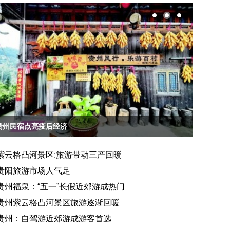
紫云格凸河：景区升级盛装迎客
贵州民宿
紫云格凸河景区:旅游带动三产回暖
贵阳旅游市场人气足
贵州福泉：“五一”长假近郊游成热门
贵州紫云格凸河景区旅游逐渐回暖
贵州：自驾游近郊游成游客首选