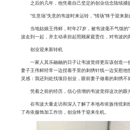
之后的几年，他凭着自己坚定的创业信念陆续捕捉
“生意场”失意的韦波时来运转，“情场”终于迎来新
当地姑娘王伟鲜，时年27岁，被韦波毫不气馁的“
波走到一起，并主动承担起照顾家庭责任，对韦波的
创业迎来新转机
一家人其乐融融的日子让韦波觉得更应该创造一份
妻子王伟鲜经常一边捏着手里的刺绣针线一边安慰他
灵感：我还到处找项目创业，眼前妻子做着的刺绣不
凭着之前的经历，信心倍增的韦波觉得这次的眼
在韦波大量走访和深入了解了本地布依族传统刺绣发
了布依服饰加工作坊，创业终于迎来生机。