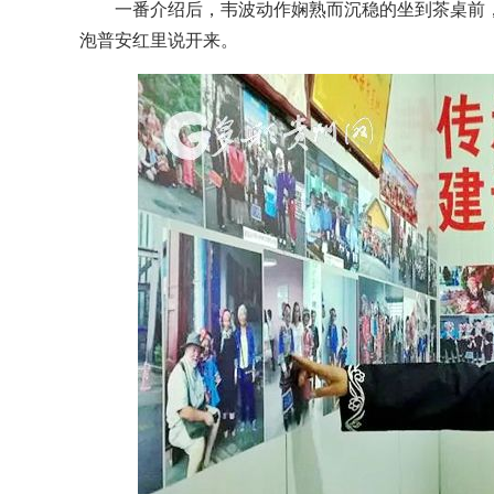
一番介绍后，韦波动作娴熟而沉稳的坐到茶桌前，
泡普安红里说开来。
贵州黔西：打造生态文明示范公路（组图）