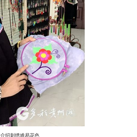
者介绍刺绣难易花色