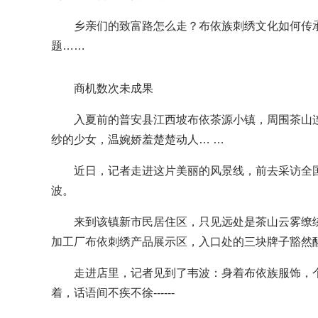
乡亲们的致富路怎么走？布依族刺绣文化如何传承
题……
商机数次未成果
入夏前的普安县江西坡布依茶源小镇，周围茶山连
纱的少女，温婉娇羞楚楚动人… …
近日，记者走进这片美丽的风景线，前去采访全国
贵州民宿点亮疫后经济
波。
来到该镇新市民居住区，只见远处是茶山云雾缭绕
加工厂布依刺绣产品展示区，入口处的三块牌子豁然
走进店里，记者见到了韦波：身着布依族服饰，个
着，话语间不疾不徐------