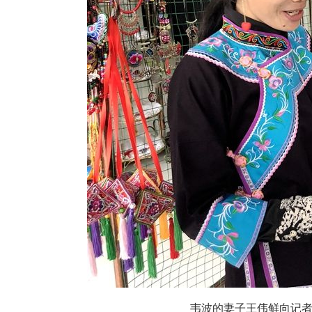
韦波的妻子王伟鲜向记