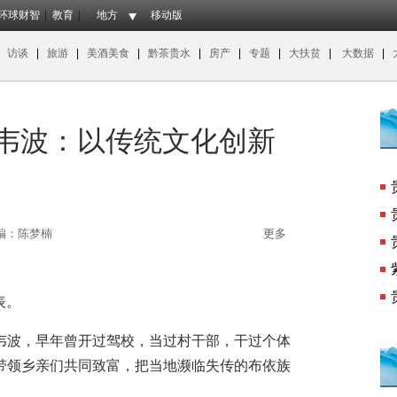
环球财智
教育
地方
移动版
|
访谈
|
旅游
|
美酒美食
|
黔茶贵水
|
房产
|
专题
|
大扶贫
|
大数据
|
】韦波：以传统文化创新
编：陈梦楠
更多
表。
波，早年曾开过驾校，当过村干部，干过个体
带领乡亲们共同致富，把当地濒临失传的布依族