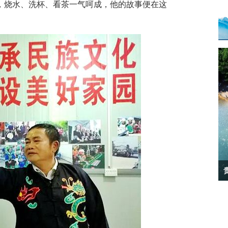
烧水、洗杯、看茶一气呵成，他的故事便在这
贵州黔西：游人乐享假日乡村