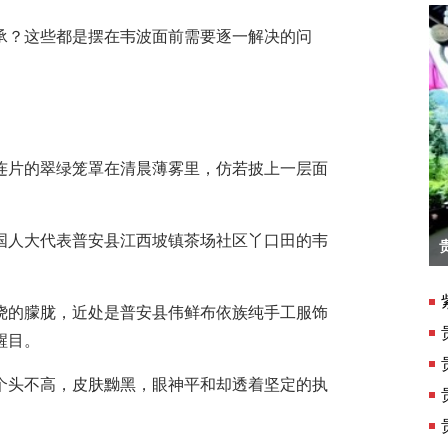
？这些都是摆在韦波面前需要逐一解决的问
片的翠绿笼罩在清晨薄雾里，仿若披上一层面
人大代表普安县江西坡镇茶场社区丫口田的韦
贵州贵阳天河潭景区“五一”景色美
的朦胧，近处是普安县伟鲜布依族纯手工服饰
醒目。
头不高，皮肤黝黑，眼神平和却透着坚定的执