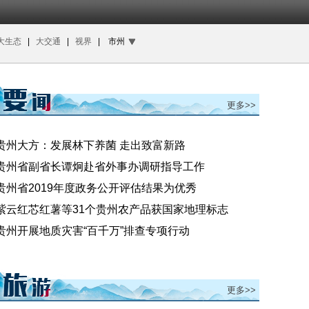
大生态
|
大交通
|
视界
|
市州
更多>>
贵州大方：发展林下养菌 走出致富新路
贵州省副省长谭炯赴省外事办调研指导工作
贵州省2019年度政务公开评估结果为优秀
紫云红芯红薯等31个贵州农产品获国家地理标志
贵州开展地质灾害“百千万”排查专项行动
更多>>