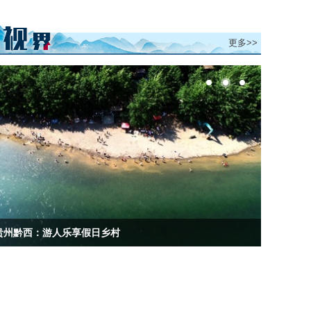
更多>>
贵州大方：抓好细节推动乡村振兴
贵州黔西