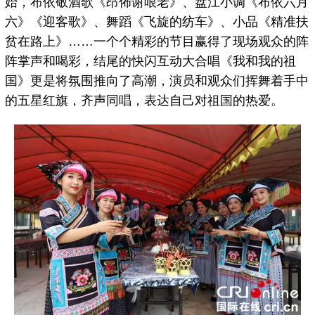
始，布依敬酒歌《昂佈谢哏老》、盘江小调《布依六月
六》《迎客歌》、舞蹈《飞旋的纺车》、小品《精准扶
贫在路上》……一个个精彩的节目赢得了现场观众的阵
阵掌声和喝彩，结尾的快闪互动大合唱《我和我的祖
国》更是将氛围推向了高潮，演员和观众们挥舞着手中
的五星红旗，齐声同唱，表达自己对祖国的热爱。