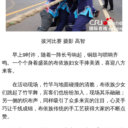
拔河比赛 摄影 高智
早上9时许，随着一阵长号响起，铜鼓与唢呐齐
鸣。一个个身着盛装的布依族妇女手捧美酒，喜迎八方
来客。
在活动现场，竹竿与地面碰撞的清脆，布依族少女
们跳起了竹竿舞，宾客们也纷纷加入，现场其乐融融；
另一侧的织布声，同样吸引了众多来宾的注目，心灵手
巧让千线成锦，布依族传统的手工艺获得大家的不断点
赞。