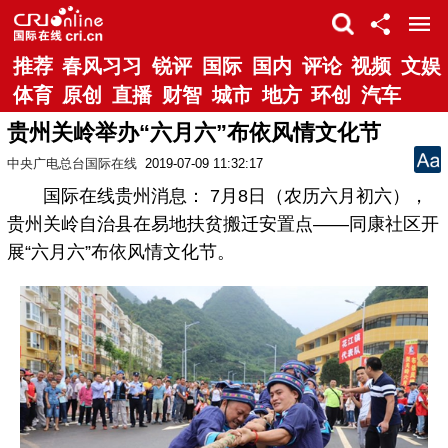
推荐
春风习习
锐评
国际
国内
评论
视频
文娱
体育
原创
直播
财智
城市
地方
环创
汽车
贵州关岭举办“六月六”布依风情文化节
中央广电总台国际在线
2019-07-09 11:32:17
国际在线贵州消息： 7月8日（农历六月初六），
贵州关岭自治县在易地扶贫搬迁安置点——同康社区开
展“六月六”布依风情文化节。