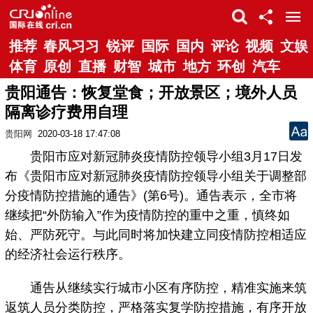
推荐
春风习习
锐评
国际
国内
评论
视频
文娱
体育
原创
直播
财智
城市
地方
环创
汽车
贵阳通告：恢复堂食；开放景区；境外人员
隔离诊疗费用自理
贵阳网
2020-03-18 17:47:08
贵阳市应对新冠肺炎疫情防控领导小组3月17日发
布《贵阳市应对新冠肺炎疫情防控领导小组关于调整部
分疫情防控措施的通告》(第6号)。通告表示，全市将
继续把“外防输入”作为疫情防控的重中之重，慎终如
始、严防死守。与此同时将加快建立同疫情防控相适应
的经济社会运行秩序。
通告从继续实行城市小区有序防控，精准实施来筑
返筑人员分类防控，严格落实复学防控措施，有序开放