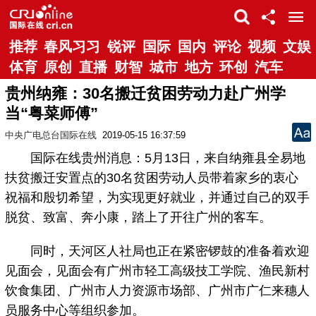
推荐
春风习习
锐评
国际
国内
评论
视频
文娱
体育
原创
直播
财智
城市
地方
环创
汽车
贵州纳雍：30名搬迁贫困劳动力赴广州学
当“粤菜师傅”
中央广电总台国际在线
2019-05-15 16:37:59
国际在线贵州消息：5月13日，来自纳雍县全易地
扶贫搬迁安置点的30名贫困劳动人员带着家乡的衷心
祝福和殷切希望，为实现更好就业，并通过自己的双手
脱贫、致富、奔小康，踏上了开往广州的客车。
同时，天河区人社局也正在紧密锣鼓的准备着欢迎
见面会，见面会有广州市轻工高级技工学院、渔民新村
饮食集团、广州市人力资源市场部、广州市广仁来穗人
员服务中心等组织参加。