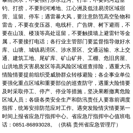
暴雨洪水，不要强行涉水过河、行车，不要到河边垂
钓、打捞，不要到河滩地、江心洲及低洼易涝区域宿
营、逗留、停车；遇雷暴大风，要注意防范高空坠物和
雷击，不要在变压器、电线杆、广告牌、树下避雨，不
要在山顶、楼顶等高处逗留，不要触摸墙上避雷针等金
属，不要接打电话；各行业主管部门要监督指导做好水
库、山塘、城镇易涝区、涉水景区、交通运输、水上交
通、建筑工地、尾矿库、矿山矿井、工棚、危旧房屋、
山洪地质灾害易发区等高风险区域巡查排险，遇重大汛
情险情要提前组织受威胁群众转移避险；各企事业单位
要强化重点区域和重要部位的巡查防守，遇重大险情要
及时采取停工、停产、停业等措施，坚决果断撤离危险
区域人员；各级各类安全生产和防汛责任人要靠前调度
指挥，统筹安排防范应对工作。遇突发险情灾情要第一
时间上报省应急厅指挥中心。省应急厅指挥中心值班电
话：0851-86893028。（供稿 贵州省应急管理厅）