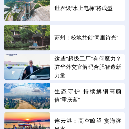
世界级“水上电梯”将成型
苏州：校地共创“同里诗光”
这些“超级工厂”有何魔力？
驻华外交官解码合肥智造新
力量
生态守护 持续解锁高颜
值“重庆蓝”
连云港：高空瞭望 赏海滨