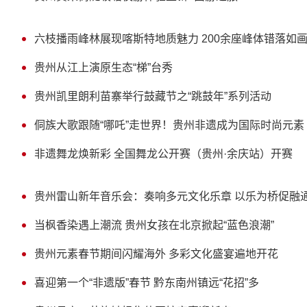
六枝播雨峰林展现喀斯特地质魅力 200余座峰体错落如
贵州从江上演原生态“梯”台秀
贵州凯里朗利苗寨举行鼓藏节之“跳鼓年”系列活动
侗族大歌跟随“哪吒”走世界！贵州非遗成为国际时尚元素
非遗舞龙焕新彩 全国舞龙公开赛（贵州·余庆站）开赛
贵州雷山新年音乐会：奏响多元文化乐章 以乐为桥促融
当枫香染遇上潮流 贵州女孩在北京掀起“蓝色浪潮”
贵州元素春节期间闪耀海外 多彩文化盛宴遍地开花
喜迎第一个“非遗版”春节 黔东南州镇远“花招”多