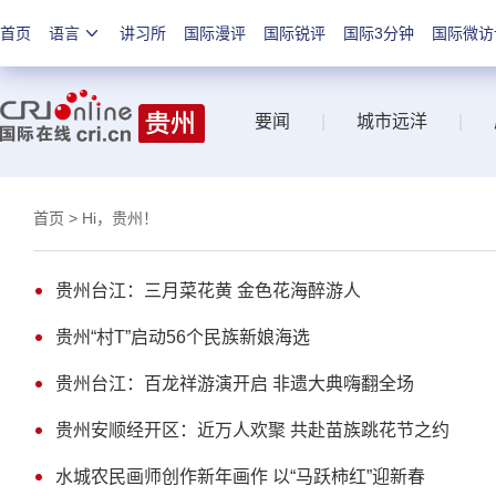
首页
语言
讲习所
国际漫评
国际锐评
国际3分钟
国际微访
要闻
|
城市远洋
|
首页
> Hi，贵州！
贵州台江：三月菜花黄 金色花海醉游人
贵州“村T”启动56个民族新娘海选
贵州台江：百龙祥游演开启 非遗大典嗨翻全场
贵州安顺经开区：近万人欢聚 共赴苗族跳花节之约
水城农民画师创作新年画作 以“马跃柿红”迎新春