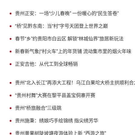
贵州正安：一场“少儿春晚” 一份暖心的“民生答卷”
“桥”见黔东南：当“村”字号天团登上世界之巅
春节“乡”约贵阳市白云区 解锁“林城仙界”旅居新玩法
新春新气象|“村火车”上的年货铺 流动集市里的烟火年味
正安吉他：从代工到全球畅销
贵州“北入长江”再添大工程！乌江白果坨大桥主拱顺利合
“贵州村舞”大赛在黎平县盖宝侗寨开赛
贵州“桥旅融合”三级跳
贵州施秉：绣娘巧手绘锦绣 指尖绣芳华
贵州黄果树陡坡塘夜游体验上新 “西游之旅”