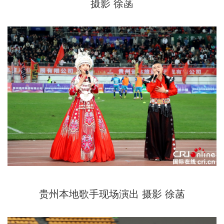
摄影 徐菡
贵州本地歌手现场演出 摄影 徐菡