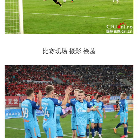
比赛现场 摄影 徐菡