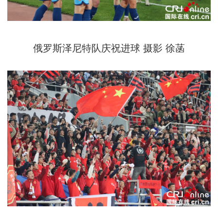
俄罗斯泽尼特队庆祝进球 摄影 徐菡