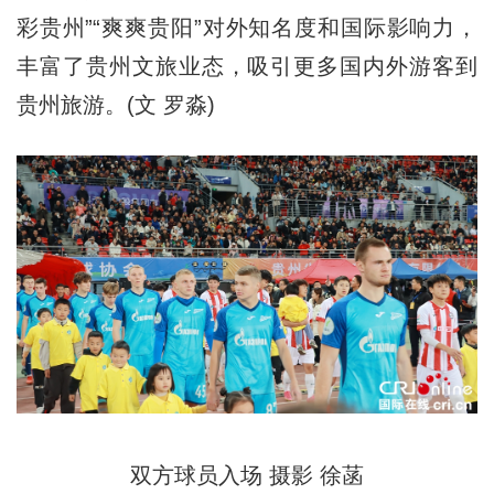
彩贵州”“爽爽贵阳”对外知名度和国际影响力，
丰富了贵州文旅业态，吸引更多国内外游客到
贵州旅游。(文 罗淼)
双方球员入场 摄影 徐菡