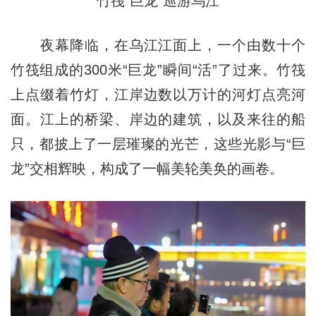
竹筏“巨龙”巡游乌江
夜幕降临，在乌江江面上，一个由数十个
竹筏组成的300米“巨龙”瞬间“活”了过来。竹筏
上点缀着竹灯，江岸边数以万计的河灯点亮河
面。江上的桥梁、岸边的建筑，以及来往的船
只，都披上了一层璀璨的光芒，这些光影与“巨
龙”交相辉映，构成了一幅美轮美奂的画卷。