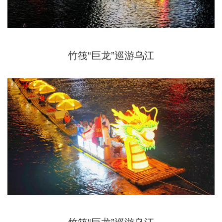
竹筏“巨龙”巡游乌江