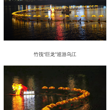
竹筏“巨龙”巡游乌江