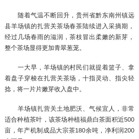
随着气温不断回升，贵州省黔东南州镇远
县羊场镇的扎营关茶场春茶陆续进入采摘期，
经过几场春雨的滋润，茶枝冒出柔嫩的新芽，
整个茶场显得更加青翠葱茏。
一大早，羊场镇的村民们就提着篮子、拿
着盘子穿梭在扎营关茶场，十指灵动、指尖轻
捻，将一片片嫩芽收入盘中。
羊场镇扎营关土地肥沃、气候宜人，非常
适合种植茶叶，该茶场种植福鼎白茶面积近500
亩，年产机制成品大宗茶180余吨，净利润200