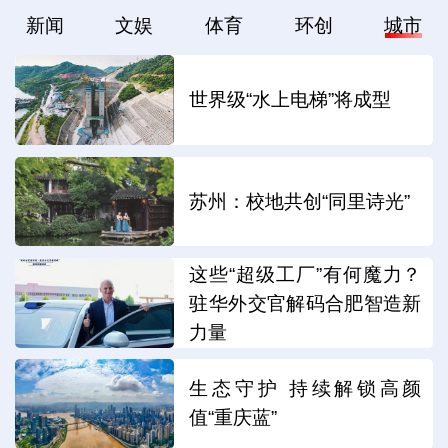
新闻
文娱
体育
环创
城市
世界级“水上电梯”将成型
苏州：校地共创“同里诗光”
这些“超级工厂”有何魔力？
驻华外交官解码合肥智造新
力量
生态守护 持续解锁高颜
值“重庆蓝”