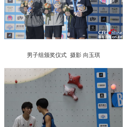
男子组颁奖仪式
摄影 向玉琪