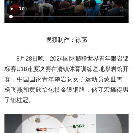
视频制作：徐菡
8月28日晚，2024国际攀联世界青年攀岩锦
标赛U18速度决赛在清镇体育训练基地攀岩馆开
赛，中国国家青年攀岩队女子运动员蒙世雪、
杨飞燕和黄欣怡包揽金银铜牌，储守宏摘得男
子组桂冠。