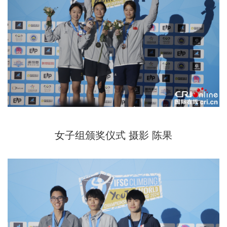
女子组颁奖仪式 摄影 陈果