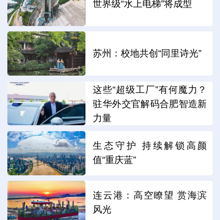
世界级“水上电梯”将成型
苏州：校地共创“同里诗光”
这些“超级工厂”有何魔力？
驻华外交官解码合肥智造新
力量
生态守护 持续解锁高颜
值“重庆蓝”
连云港：高空瞭望 赏海滨
风光