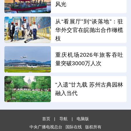
风光
从“看展厅”到“谈落地”：驻
华外交官在皖抛出合作橄榄
枝
重庆机场2026年旅客吞吐
量突破3000万人次
“入遗”廿九载 苏州古典园林
融入当代
首页
|
导航
|
电脑版
中央广播电视总台
国际在线
版权所有