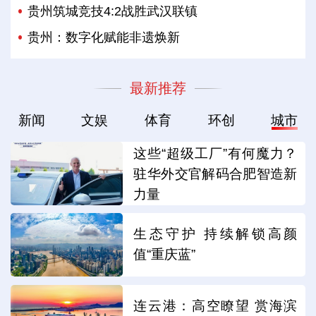
贵州筑城竞技4:2战胜武汉联镇
贵州：数字化赋能非遗焕新
最新推荐
新闻
文娱
体育
环创
城市
这些“超级工厂”有何魔力？
驻华外交官解码合肥智造新
力量
生态守护 持续解锁高颜
值“重庆蓝”
连云港：高空瞭望 赏海滨