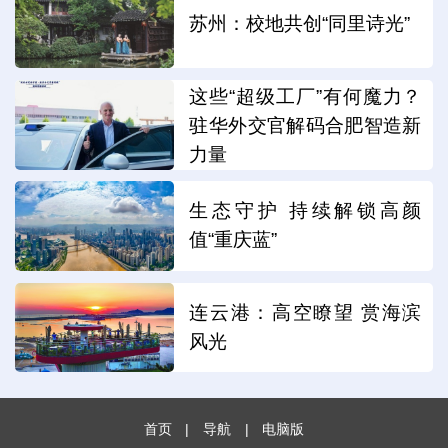
苏州：校地共创“同里诗光”
这些“超级工厂”有何魔力？
驻华外交官解码合肥智造新
力量
生态守护 持续解锁高颜
值“重庆蓝”
连云港：高空瞭望 赏海滨
风光
首页
|
导航
|
电脑版