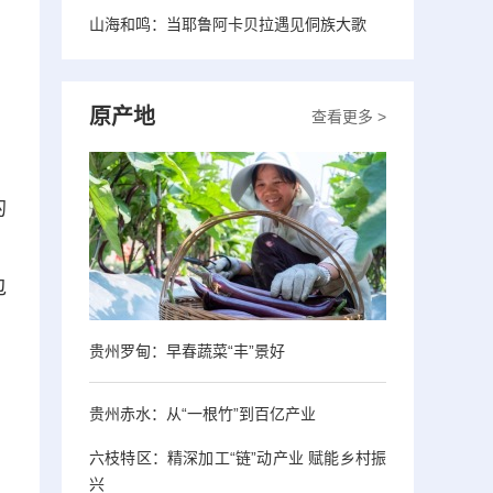
山海和鸣：当耶鲁阿卡贝拉遇见侗族大歌
原产地
查看更多 >
的
，
包
贵州罗甸：早春蔬菜“丰”景好
贵州赤水：从“一根竹”到百亿产业
六枝特区：精深加工“链”动产业 赋能乡村振
兴