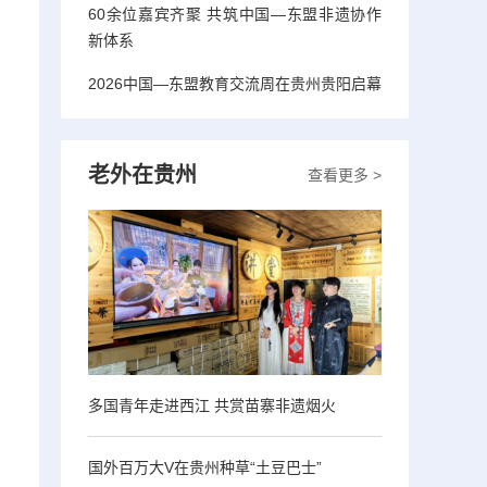
60余位嘉宾齐聚 共筑中国—东盟非遗协作
新体系
2026中国—东盟教育交流周在贵州贵阳启幕
老外在贵州
查看更多 >
多国青年走进西江 共赏苗寨非遗烟火
国外百万大V在贵州种草“土豆巴士”