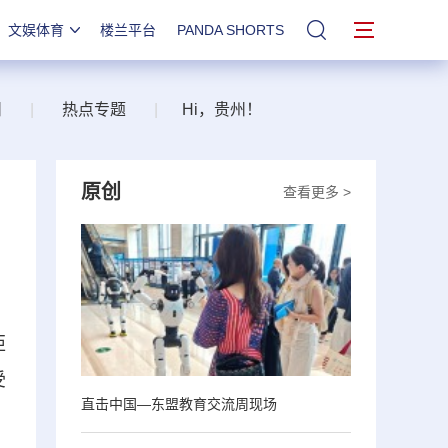
文娱体育
楼兰平台
PANDA SHORTS
站内搜索
州
|
热点专题
|
Hi，贵州！
原创
查看更多 >
柜
受
直击中国—东盟教育交流周现场