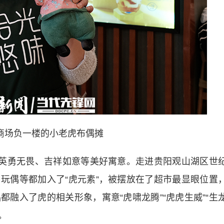
商场负一楼的小老虎布偶摊
英勇无畏、吉祥如意等美好寓意。走进贵阳观山湖区世
玩偶等都加入了“虎元素”，被摆放在了超市最显眼位置
融入了虎的相关形象，寓意“虎啸龙腾”“虎虎生威”“生
。