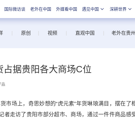
国际微访谈
老外在中国
外媒看中国
遇见中国
深耕世界
洋
|
原创
|
视频
|
直观中国
|
老外在贵
年货占据贵阳各大商场C位
罗淼
市场上，奇思妙想的“虎元素”年货琳琅满目，摆在了
，记者走访了贵阳市部分超市、商场，通过一件件商品感