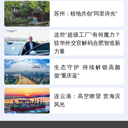
苏州：校地共创“同里诗光”
这些“超级工厂”有何魔力？
驻华外交官解码合肥智造新
力量
生态守护 持续解锁高颜
值“重庆蓝”
连云港：高空瞭望 赏海滨
风光