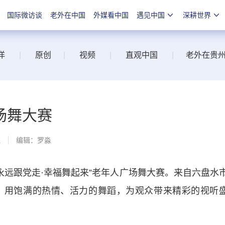
国际微访谈
老外在中国
外媒看中国
遇见中国
深耕世界
洋
|
原创
|
视频
|
直观中国
|
老外在贵
场舞大赛
线
编辑：罗淼
永远跟党走·幸福舞起来”老年人广场舞大赛。来自六盘水
，用饱满的热情、活力的舞蹈，为观众带来精彩的视听