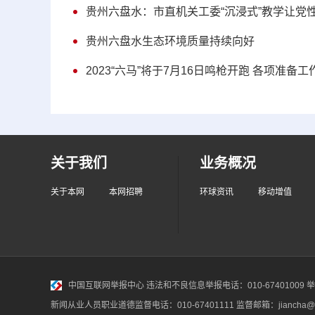
贵州六盘水：市直机关工委“沉浸式”教学让党性
贵州六盘水生态环境质量持续向好
2023“六马”将于7月16日鸣枪开跑 各项准备
关于我们
业务概况
关于本网
本网招聘
环球资讯
移动增值
中国互联网举报中心
违法和不良信息举报电话：010-67401009 举报邮
新闻从业人员职业道德监督电话：010-67401111 监督邮箱：jiancha@c