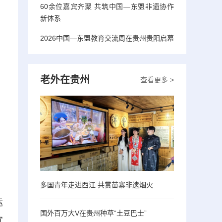
60余位嘉宾齐聚 共筑中国—东盟非遗协作
新体系
2026中国—东盟教育交流周在贵州贵阳启幕
老外在贵州
查看更多 >
多国青年走进西江 共赏苗寨非遗烟火
运
国外百万大V在贵州种草“土豆巴士”
宜