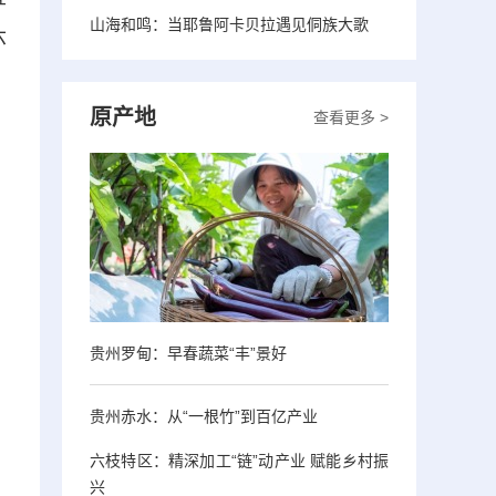
山海和鸣：当耶鲁阿卡贝拉遇见侗族大歌
六
原产地
查看更多 >
贵州罗甸：早春蔬菜“丰”景好
贵州赤水：从“一根竹”到百亿产业
六枝特区：精深加工“链”动产业 赋能乡村振
兴