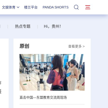
文娱体育
楼兰平台
PANDA SHORTS
站内搜索
州
|
热点专题
|
Hi，贵州！
原创
查看更多 >
市
盛
直击中国—东盟教育交流周现场