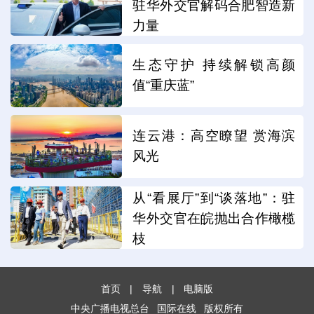
驻华外交官解码合肥智造新
力量
生态守护 持续解锁高颜
值“重庆蓝”
连云港：高空瞭望 赏海滨
风光
从“看展厅”到“谈落地”：驻
华外交官在皖抛出合作橄榄
枝
首页
|
导航
|
电脑版
中央广播电视总台
国际在线
版权所有