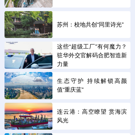
苏州：校地共创“同里诗光”
这些“超级工厂”有何魔力？
驻华外交官解码合肥智造新
力量
生态守护 持续解锁高颜
值“重庆蓝”
连云港：高空瞭望 赏海滨
风光