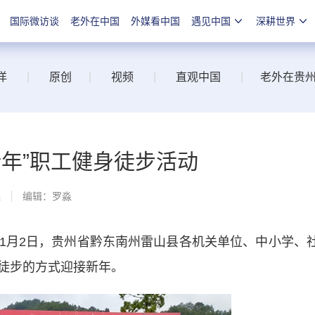
国际微访谈
老外在中国
外媒看中国
遇见中国
深耕世界
洋
|
原创
|
视频
|
直观中国
|
老外在贵
新年”职工健身徒步活动
线
编辑：罗淼
月2日，贵州省黔东南州雷山县各机关单位、中小学、
徒步的方式迎接新年。