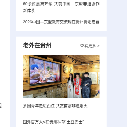
60余位嘉宾齐聚 共筑中国—东盟非遗协作
新体系
2026中国—东盟教育交流周在贵州贵阳启幕
老外在贵州
查看更多 >
观
多国青年走进西江 共赏苗寨非遗烟火
国外百万大V在贵州种草“土豆巴士”