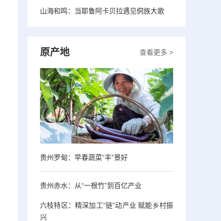
山海和鸣：当耶鲁阿卡贝拉遇见侗族大歌
原产地
查看更多 >
贵州罗甸：早春蔬菜“丰”景好
贵州赤水：从“一根竹”到百亿产业
、
六枝特区：精深加工“链”动产业 赋能乡村振
兴