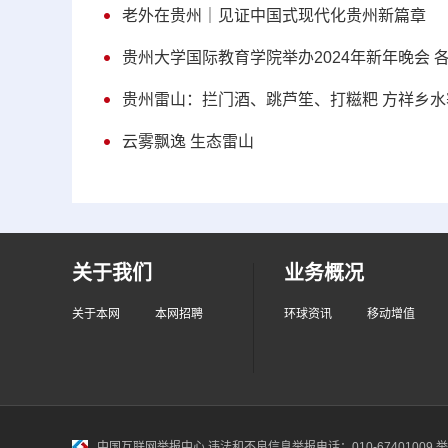
老外在贵州｜见证中国式现代化贵州新篇章
贵州大学国际教育学院举办2024年新年晚会 
贵州雷山：拦门酒、跳芦笙、打糍粑 方祥乡
云雾飘逸 生态雷山
关于我们
业务概况
关于本网
本网招聘
环球资讯
移动增值
中国互联网举报中心
违法和不良信息举报电话：010-67401009 举报邮