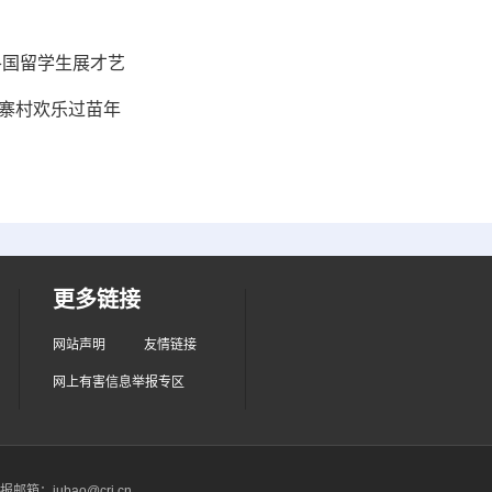
各国留学生展才艺
水寨村欢乐过苗年
更多链接
网站声明
友情链接
网上有害信息举报专区
箱：jubao@cri.cn