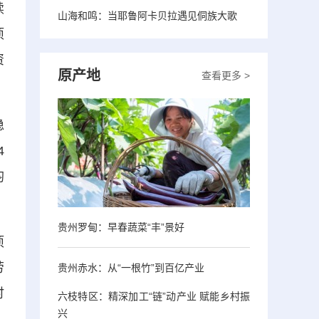
续
山海和鸣：当耶鲁阿卡贝拉遇见侗族大歌
项
资
原产地
查看更多 >
稳
4
均
贵州罗甸：早春蔬菜“丰”景好
项
劳
贵州赤水：从“一根竹”到百亿产业
时
六枝特区：精深加工“链”动产业 赋能乡村振
兴