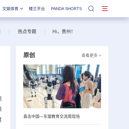
文娱体育
楼兰平台
PANDA SHORTS
站内搜索
州
|
热点专题
|
Hi，贵州！
原创
查看更多 >
项
保
直击中国—东盟教育交流周现场
度