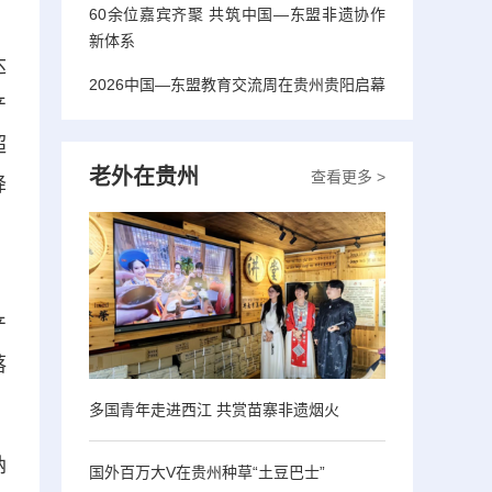
60余位嘉宾齐聚 共筑中国—东盟非遗协作
新体系
达
2026中国—东盟教育交流周在贵州贵阳启幕
产
超
老外在贵州
查看更多 >
降
，
产
落
多国青年走进西江 共赏苗寨非遗烟火
纳
国外百万大V在贵州种草“土豆巴士”