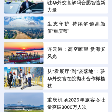
驻华外交官解码合肥智造新
力量
生态守护 持续解锁高颜
值“重庆蓝”
连云港：高空瞭望 赏海滨
风光
从“看展厅”到“谈落地”：驻
华外交官在皖抛出合作橄榄
枝
重庆机场2026年旅客吞吐
量突破3000万人次