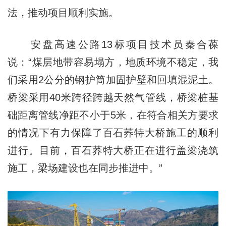
法，推动项目顺利实施。
安盘高速公路13标项目技术员秦合葆
说：“煤层地带容易塌方，地质环境不稳定，我
们采用2公分的钢护筒加固护壁和回填混泥土。
桥梁采用40米跨径跨越天然气管线，桥梁桩基
础距离管线净距不小于5米，在符合相关方要求
的情况下有力保障了百石荞特大桥施工的顺利
进行。目前，百石荞特大桥正在进行盖梁浇筑
施工，梁场建设也在同步推进中。”