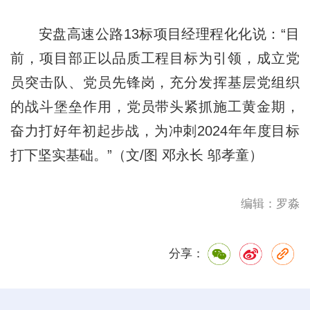
安盘高速公路13标项目经理程化化说：“目
前，项目部正以品质工程目标为引领，成立党
员突击队、党员先锋岗，充分发挥基层党组织
的战斗堡垒作用，党员带头紧抓施工黄金期，
奋力打好年初起步战，为冲刺2024年年度目标
打下坚实基础。”（文/图 邓永长 邬孝童）
编辑：罗淼
分享：