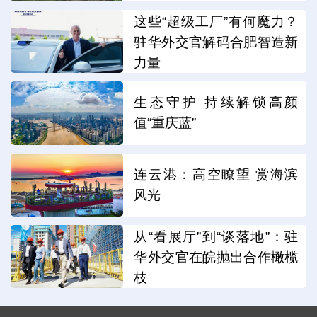
这些“超级工厂”有何魔力？
驻华外交官解码合肥智造新
力量
生态守护 持续解锁高颜
值“重庆蓝”
连云港：高空瞭望 赏海滨
风光
从“看展厅”到“谈落地”：驻
华外交官在皖抛出合作橄榄
枝