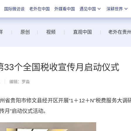
国际微访谈
老外在中国
外媒看中国
遇见中国
深耕世界
洋
|
原创
|
视频
|
直观中国
|
老外在贵
第33个全国税收宣传月启动仪式
线
编辑：罗淼
贵阳市修文县经开区开展“1＋12＋N”税费服务大调
宣传月”启动仪式活动。