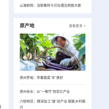
山海和鸣：当耶鲁阿卡贝拉遇见侗族大歌
原产地
查看更多 >
贵州罗甸：早春蔬菜“丰”景好
贵州赤水：从“一根竹”到百亿产业
六枝特区：精深加工“链”动产业 赋能乡村振
传
兴