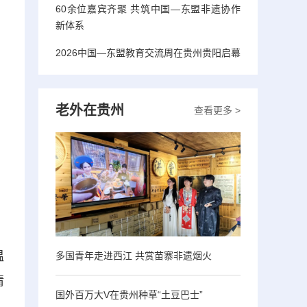
60余位嘉宾齐聚 共筑中国—东盟非遗协作
新体系
2026中国—东盟教育交流周在贵州贵阳启幕
老外在贵州
查看更多 >
温
多国青年走进西江 共赏苗寨非遗烟火
情
国外百万大V在贵州种草“土豆巴士”