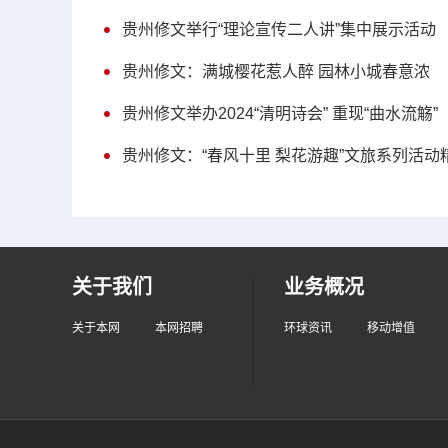
贵州修文举行“理论宣传二人讲”集中展示活动
贵州修文：满城樱花惹人醉 园林小城春意浓
贵州修文举办2024“清明诗会” 重现“曲水流觞”
贵州修文：“春风十里 梨花游趣”文旅系列活动
关于我们
业务概况
关于本网
本网招聘
环球资讯
移动增值