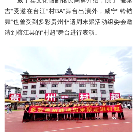
威宁县文化馆副馆长陶勇介绍，除了“撮泰
吉”受邀在台江“村BA”舞台出演外，威宁“铃铛
舞”也曾受到多彩贵州非遗周末聚活动组委会邀
请到榕江县的“村超”舞台进行表演。