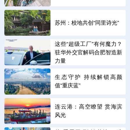
苏州：校地共创“同里诗光”
这些“超级工厂”有何魔力？
驻华外交官解码合肥智造新
力量
生态守护 持续解锁高颜
值“重庆蓝”
连云港：高空瞭望 赏海滨
风光