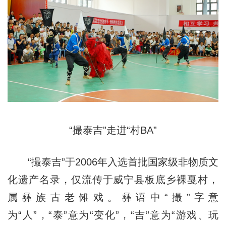
“撮泰吉”走进“村BA”
“撮泰吉”于2006年入选首批国家级非物质文
化遗产名录，仅流传于威宁县板底乡裸戛村，
属彝族古老傩戏。彝语中“撮”字意
为“人”，“泰”意为“变化”，“吉”意为“游戏、玩