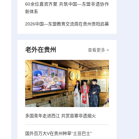
60余位嘉宾齐聚 共筑中国—东盟非遗协作
新体系
2026中国—东盟教育交流周在贵州贵阳启幕
老外在贵州
查看更多 >
多国青年走进西江 共赏苗寨非遗烟火
国外百万大V在贵州种草“土豆巴士”