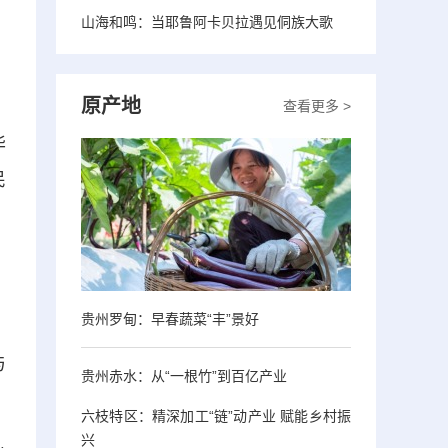
山海和鸣：当耶鲁阿卡贝拉遇见侗族大歌
原产地
查看更多 >
华
民
贵州罗甸：早春蔬菜“丰”景好
、
与
贵州赤水：从“一根竹”到百亿产业
六枝特区：精深加工“链”动产业 赋能乡村振
兴