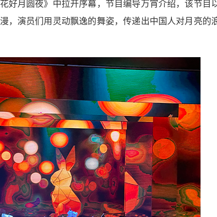
好月圆夜》中拉开序幕，节目编导万宵介绍，该节目
漫，演员们用灵动飘逸的舞姿，传递出中国人对月亮的