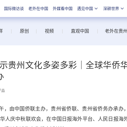
国际微访谈
老外在中国
外媒看中国
遇见中国
深耕世界
洋
|
原创
|
视频
|
直观中国
|
老外在贵
展示贵州文化多姿多彩｜全球华侨
办
罗淼
午，由中国侨联主办，贵州省侨联、贵州省侨务办承办
华侨华人庆中秋联欢会，在中国日报海外平台、人民日报海