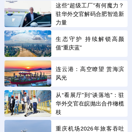
这些“超级工厂”有何魔力？
驻华外交官解码合肥智造新
力量
生态守护 持续解锁高颜
值“重庆蓝”
连云港：高空瞭望 赏海滨
风光
从“看展厅”到“谈落地”：驻
华外交官在皖抛出合作橄榄
枝
重庆机场2026年旅客吞吐