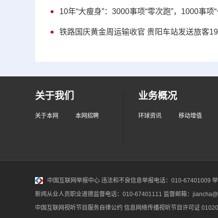
10年“大瘦身”：3000事项“零次跑”，100
铁路国庆黄金周运输收官 贵阳车站发送旅客19
关于我们
业务概况
关于本网
本网招聘
环球资讯
移动增值
中国互联网举报中心
违法和不良信息举报电话：010-67401009 举报邮
新闻从业人员职业道德监督电话：010-67401111 监督邮箱：jiancha@c
中国互联网视听节目服务自律公约
信息网络传播视听节目许可证 010200