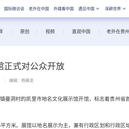
国际微访谈
老外在中国
外媒看中国
遇见中国
深耕世界
洋
|
原创
|
视频
|
直观中国
|
老外在贵
馆正式对公众开放
线
编辑：杨展凌
曼洞村的凯里市地名文化展示馆开馆，标志着贵州省
平方米。展馆以地名展示为主，兼有行政区划和行政区