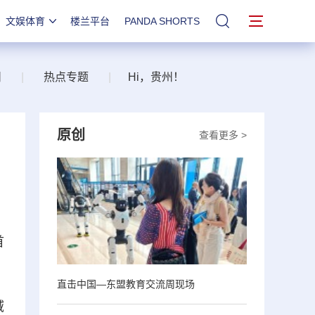
文娱体育
楼兰平台
PANDA SHORTS
站内搜索
州
|
热点专题
|
Hi，贵州！
原创
查看更多 >
首
直击中国—东盟教育交流周现场
域