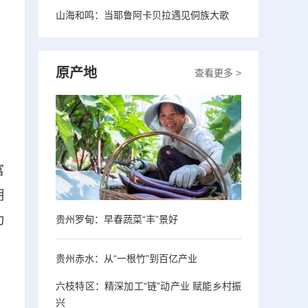
山海和鸣：当耶鲁阿卡贝拉遇见侗族大歌
原产地
查看更多 >
，
富
明
功
贵州罗甸：早春蔬菜“丰”景好
贵州赤水：从“一根竹”到百亿产业
六枝特区：精深加工“链”动产业 赋能乡村振
兴