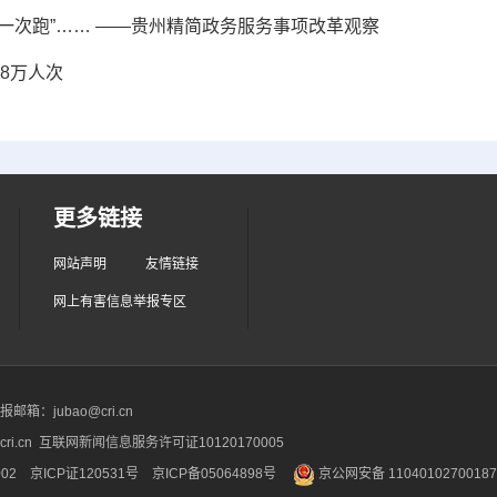
0事项“一次跑”…… ——贵州精简政务服务事项改革观察
8万人次
更多链接
网站声明
友情链接
网上有害信息举报专区
箱：jubao@cri.cn
ri.cn 互联网新闻信息服务许可证10120170005
2 京ICP证120531号
京ICP备05064898号
京公网安备 1104010270018