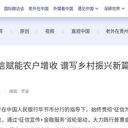
国际微访谈
老外在中国
外媒看中国
遇见中国
深耕世界
洋
|
原创
|
视频
|
直观中国
|
老外在贵
信赋能农户增收 谱写乡村振兴新
线
编辑：罗淼
中国人民银行毕节市分行的指导下，始终贯彻“征信
位，通过“征信宣传+金融服务”双轮驱动，大力践行普惠