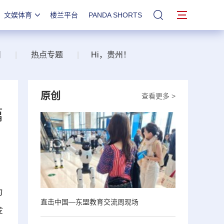
文娱体育
楼兰平台
PANDA SHORTS
站内搜索
州
|
热点专题
|
Hi，贵州！
原创
查看更多 >
篇
为
直击中国—东盟教育交流周现场
金