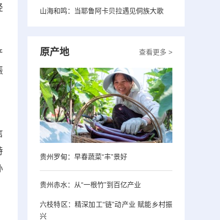
经
山海和鸣：当耶鲁阿卡贝拉遇见侗族大歌
原产地
产
查看更多 >
振
、
信
特
贵州罗甸：早春蔬菜“丰”景好
孙
贵州赤水：从“一根竹”到百亿产业
六枝特区：精深加工“链”动产业 赋能乡村振
兴