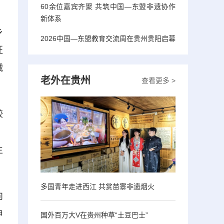
60余位嘉宾齐聚 共筑中国—东盟非遗协作
新体系
乡
2026中国—东盟教育交流周在贵州贵阳启幕
征
诚
老外在贵州
查看更多 >
较
，
生
多国青年走进西江 共赏苗寨非遗烟火
向
申
国外百万大V在贵州种草“土豆巴士”