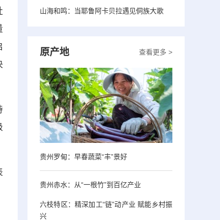
社
山海和鸣：当耶鲁阿卡贝拉遇见侗族大歌
量
启
原产地
查看更多 >
决
持
级
贵州罗甸：早春蔬菜“丰”景好
表
贵州赤水：从“一根竹”到百亿产业
六枝特区：精深加工“链”动产业 赋能乡村振
兴