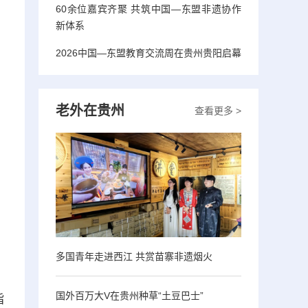
60余位嘉宾齐聚 共筑中国—东盟非遗协作
新体系
2026中国—东盟教育交流周在贵州贵阳启幕
老外在贵州
查看更多 >
多国青年走进西江 共赏苗寨非遗烟火
国外百万大V在贵州种草“土豆巴士”
指