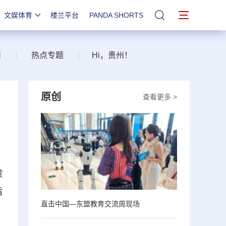
文娱体育
楼兰平台
PANDA SHORTS
站内搜索
州
|
热点专题
|
Hi，贵州！
原创
查看更多 >
贵
旨
直击中国—东盟教育交流周现场