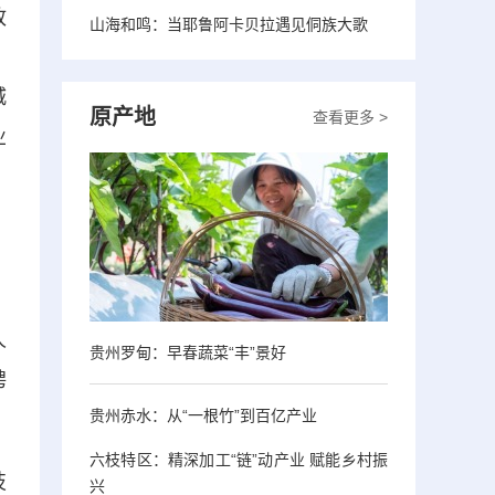
政
山海和鸣：当耶鲁阿卡贝拉遇见侗族大歌
；
城
原产地
查看更多 >
业
，
人
贵州罗甸：早春蔬菜“丰”景好
聘
贵州赤水：从“一根竹”到百亿产业
六枝特区：精深加工“链”动产业 赋能乡村振
技
兴