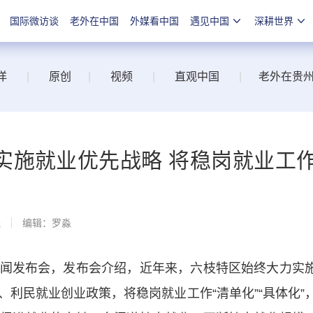
国际微访谈
老外在中国
外媒看中国
遇见中国
深耕世界
洋
|
原创
|
视频
|
直观中国
|
老外在贵
实施就业优先战略 将稳岗就业工
线
编辑：罗淼
发布会，发布会介绍，近年来，六枝特区始终大力实
利民就业创业政策，将稳岗就业工作“清单化”“具体化”