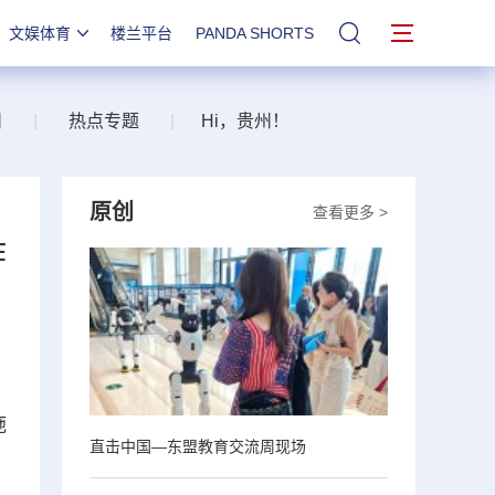
文娱体育
楼兰平台
PANDA SHORTS
站内搜索
州
|
热点专题
|
Hi，贵州！
原创
查看更多 >
作
施
直击中国—东盟教育交流周现场
，