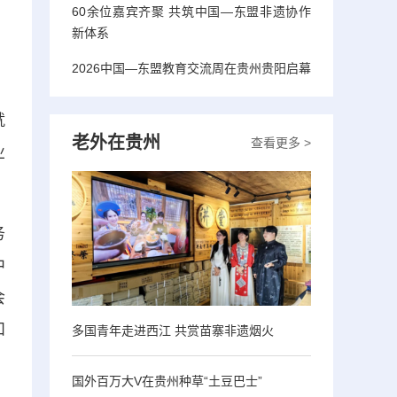
，
60余位嘉宾齐聚 共筑中国—东盟非遗协作
新体系
2026中国—东盟教育交流周在贵州贵阳启幕
，
就
老外在贵州
查看更多 >
业
务
中
会
和
多国青年走进西江 共赏苗寨非遗烟火
国外百万大V在贵州种草“土豆巴士”