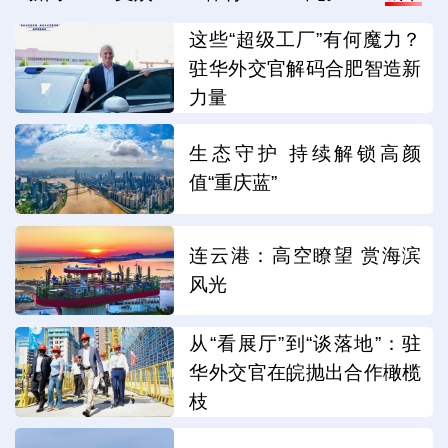
这些“超级工厂”有何魔力？
驻华外交官解码合肥智造新
力量
生态守护 持续解锁高颜
值“重庆蓝”
连云港：高空瞭望 赏海滨
风光
从“看展厅”到“谈落地”：驻
华外交官在皖抛出合作橄榄
枝