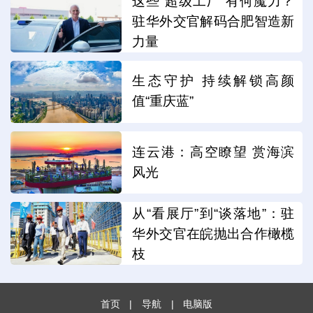
这些“超级工厂”有何魔力？
驻华外交官解码合肥智造新
力量
生态守护 持续解锁高颜
值“重庆蓝”
连云港：高空瞭望 赏海滨
风光
从“看展厅”到“谈落地”：驻
华外交官在皖抛出合作橄榄
枝
首页
|
导航
|
电脑版