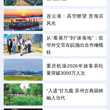
连云港：高空瞭望 赏海滨
风光
从“看展厅”到“谈落地”：驻
华外交官在皖抛出合作橄榄
枝
重庆机场2026年旅客吞吐
量突破3000万人次
“入遗”廿九载 苏州古典园林
融入当代