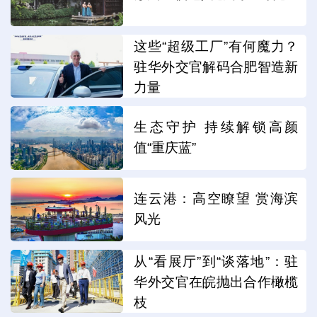
这些“超级工厂”有何魔力？
驻华外交官解码合肥智造新
力量
生态守护 持续解锁高颜
值“重庆蓝”
连云港：高空瞭望 赏海滨
风光
从“看展厅”到“谈落地”：驻
华外交官在皖抛出合作橄榄
枝