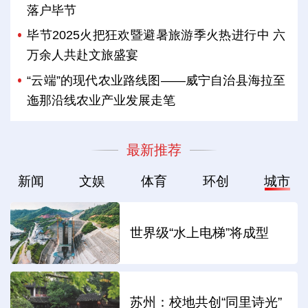
落户毕节
毕节2025火把狂欢暨避暑旅游季火热进行中 六
万余人共赴文旅盛宴
“云端”的现代农业路线图——威宁自治县海拉至
迤那沿线农业产业发展走笔
最新推荐
新闻
文娱
体育
环创
城市
世界级“水上电梯”将成型
苏州：校地共创“同里诗光”