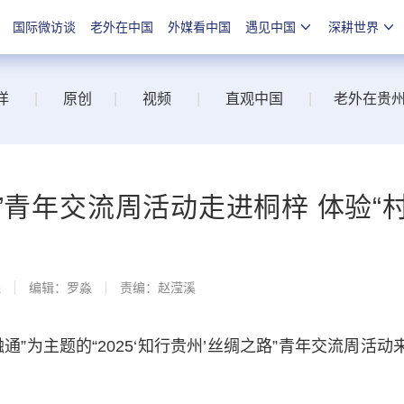
国际微访谈
老外在中国
外媒看中国
遇见中国
深耕世界
洋
|
原创
|
视频
|
直观中国
|
老外在贵
之路”青年交流周活动走进桐梓 体验“
线
编辑：罗淼
责编：赵滢溪
”为主题的“2025‘知行贵州’丝绸之路”青年交流周活动