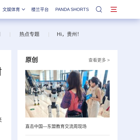
文娱体育
楼兰平台
PANDA SHORTS
站内搜索
州
|
热点专题
|
Hi，贵州！
原创
查看更多 >
村
来
直击中国—东盟教育交流周现场