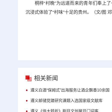
桐梓“村晚”为远道而来的青年们奉上了
沉浸式体验了“村味”十足的贵州。（文/图 邓
相关新闻
遵义白酒“保姆式”出海服务让酒企飘香10余国
遵义邮储党建研究课题入选国家级文献库
遵义《伟大转折》剧目文创屋开门迎客