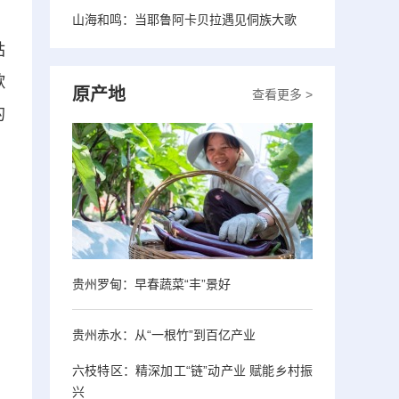
山海和鸣：当耶鲁阿卡贝拉遇见侗族大歌
姑
歌
原产地
查看更多 >
的
贵州罗甸：早春蔬菜“丰”景好
贵州赤水：从“一根竹”到百亿产业
六枝特区：精深加工“链”动产业 赋能乡村振
兴