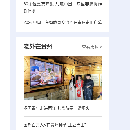
60余位嘉宾齐聚 共筑中国—东盟非遗协作
新体系
2026中国—东盟教育交流周在贵州贵阳启幕
老外在贵州
查看更多 >
多国青年走进西江 共赏苗寨非遗烟火
国外百万大V在贵州种草“土豆巴士”