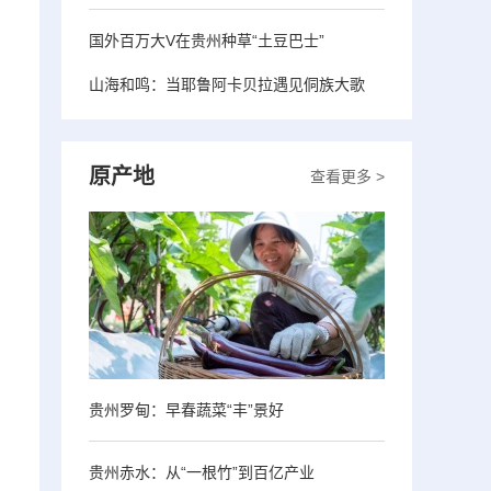
国外百万大V在贵州种草“土豆巴士”
山海和鸣：当耶鲁阿卡贝拉遇见侗族大歌
原产地
查看更多 >
贵州罗甸：早春蔬菜“丰”景好
贵州赤水：从“一根竹”到百亿产业