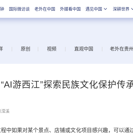
分钟
国际微访谈
老外在中国
外媒看中国
遇见中国
深耕世界
洋
|
原创
|
视频
|
直观中国
|
老外在贵
“AI游西江”探索民族文化保护传
赵滢溪
程中如果对某个景点、店铺或文化项目感兴趣，可以通