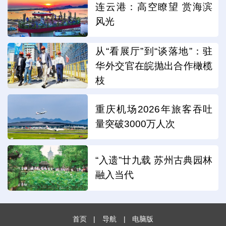
连云港：高空瞭望 赏海滨
风光
从“看展厅”到“谈落地”：驻
华外交官在皖抛出合作橄榄
枝
重庆机场2026年旅客吞吐
量突破3000万人次
“入遗”廿九载 苏州古典园林
融入当代
首页
|
导航
|
电脑版