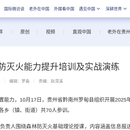
国际微访谈
老外在中国
外媒看中国
遇见中国
深耕世界
洋
|
原创
|
视频
|
直观中国
|
老外在贵
林防灭火能力提升培训及实战演练
线
编辑：罗淼
责编：赵滢溪
力，10月17日，贵州省黔南州罗甸县组织开展2025
各乡（镇、街道）共70人参训。
责人围绕森林防灭火基础理论授课，内容涵盖信息报