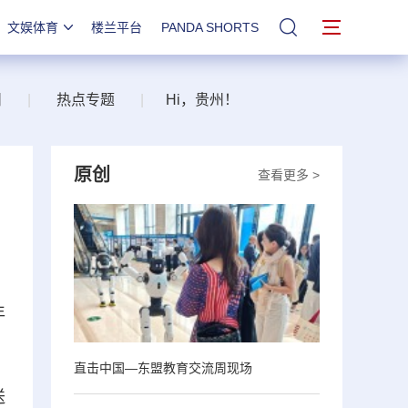
文娱体育
楼兰平台
PANDA SHORTS
站内搜索
州
|
热点专题
|
Hi，贵州！
原创
查看更多 >
年
直击中国—东盟教育交流周现场
送