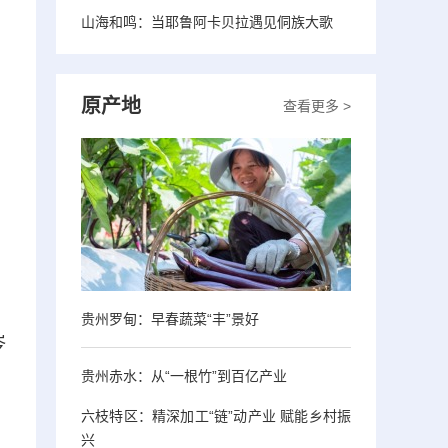
山海和鸣：当耶鲁阿卡贝拉遇见侗族大歌
原产地
查看更多 >
、
贵州罗甸：早春蔬菜“丰”景好
岑
贵州赤水：从“一根竹”到百亿产业
六枝特区：精深加工“链”动产业 赋能乡村振
兴