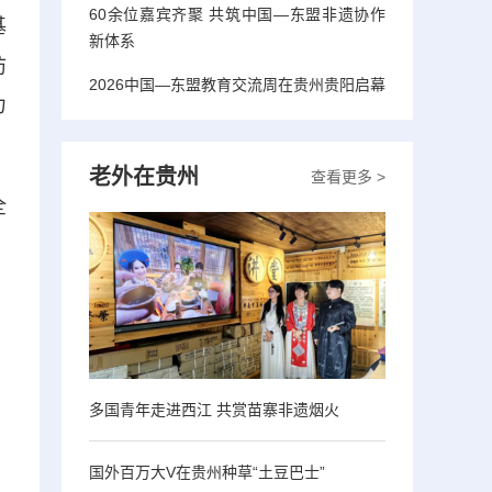
60余位嘉宾齐聚 共筑中国—东盟非遗协作
基
新体系
防
2026中国—东盟教育交流周在贵州贵阳启幕
力
老外在贵州
查看更多 >
全
多国青年走进西江 共赏苗寨非遗烟火
国外百万大V在贵州种草“土豆巴士”