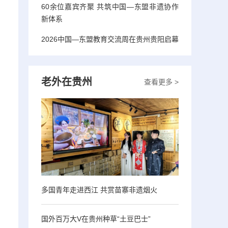
60余位嘉宾齐聚 共筑中国—东盟非遗协作
新体系
2026中国—东盟教育交流周在贵州贵阳启幕
老外在贵州
查看更多 >
多国青年走进西江 共赏苗寨非遗烟火
国外百万大V在贵州种草“土豆巴士”