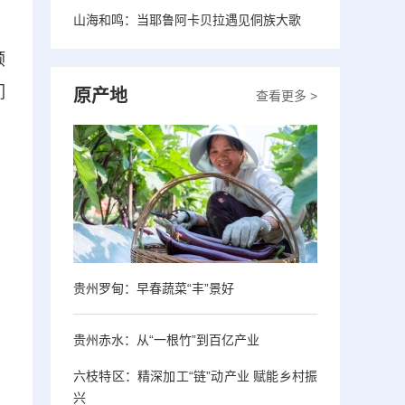
山海和鸣：当耶鲁阿卡贝拉遇见侗族大歌
顺
们
原产地
查看更多 >
贵州罗甸：早春蔬菜“丰”景好
贵州赤水：从“一根竹”到百亿产业
六枝特区：精深加工“链”动产业 赋能乡村振
兴