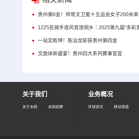
贵州第6金！帅常文卫冕十五运会女子200米
1225名骑手逐风竞逐侗乡｜2025第九届“多
一站定乾坤！陈治龙斩获贵州第四金
文旅体新盛宴！贵州四大系列赛事官宣
关于我们
业务概况
关于本网
本网招聘
环球资讯
移动增值