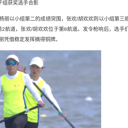
子组获奖选手合影
杨丽以小组第二的成绩突围，张欢/胡欢欢则以小组第三
第2航道，张欢/胡欢欢位于第8航道。发令枪响后，选手
丽凭借稳定发挥摘得铜牌。