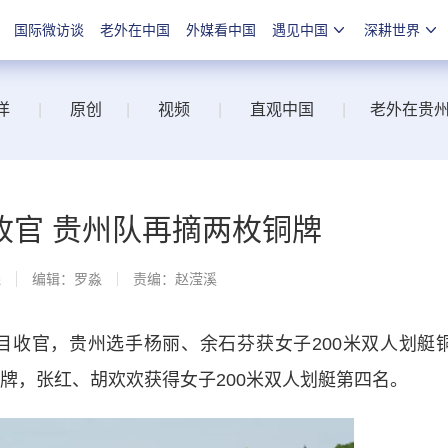
国际微访谈
老外在中国
外媒看中国
遇见中国
深耕世界
洋
|
原创
|
视频
|
直观中国
|
老外在贵
收官 贵州队再摘两枚铜牌
线
编辑：罗淼
责编：赵滢溪
收官，贵州选手杨丽、余石芬获女子200米双人划艇
铜牌，张红、胡欢欢获得女子200米双人划艇第四名。