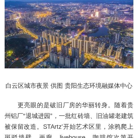
白云区城市夜景 供图 贵阳生态环境融媒体中心
更亮眼的是破旧厂房的华丽转身。随着贵
州铝厂“退城进园”，一批红砖墙、旧油罐老建筑
被保留改造。STArtz'开始艺术区里，涂鸦爬上
斑驳墙壁，画廊、livehouse、咖啡馆次第开