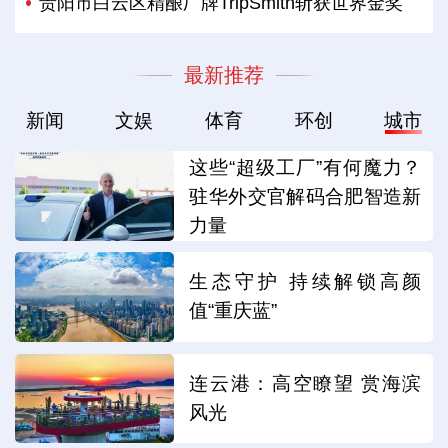
贵阳市白云区精酿厂牌TripSmith斩获世界金奖
最新推荐
新闻
文娱
体育
环创
城市
这些“超级工厂”有何魔力？
驻华外交官解码合肥智造新
力量
生态守护 持续解锁高颜
值“重庆蓝”
连云港：高空瞭望 赏海滨
风光