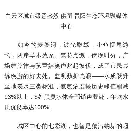
白云区城市绿意盎然 供图 贵阳生态环境融媒体
中心
如今的麦架河，波光粼粼，小鱼摆尾游
弋，两岸草木葱茏、繁花点缀，傍晚时分，广
场舞旋律与孩童嬉笑声此起彼伏，成了市民晨
练晚游的好去处。监测数据亮眼——水质跃升
至地表水三类标准，氨氮浓度较历史峰值削减
93%以上，5处黑臭水体全部销声匿迹，年均水
质优良率达100%。
城区中心的七彩湖，也曾是藏污纳垢的堰