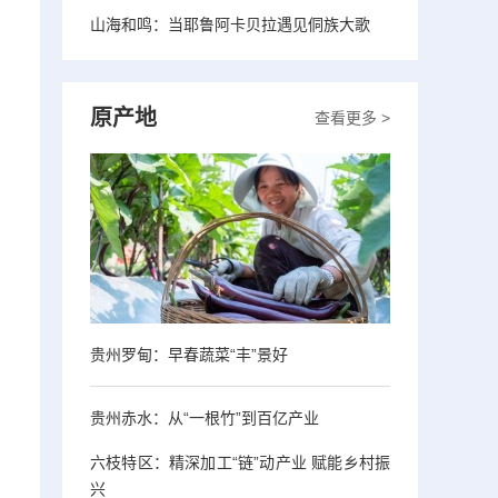
山海和鸣：当耶鲁阿卡贝拉遇见侗族大歌
原产地
查看更多 >
贵州罗甸：早春蔬菜“丰”景好
贵州赤水：从“一根竹”到百亿产业
六枝特区：精深加工“链”动产业 赋能乡村振
兴