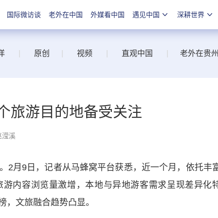
国际微访谈
老外在中国
外媒看中国
遇见中国
深耕世界
洋
|
原创
|
视频
|
直观中国
|
老外在贵
多个旅游目的地备受关注
赵滢溪
2月9日，记者从马蜂窝平台获悉，近一个月，依托丰
旅游内容浏览量激增，本地与异地游客需求呈现差异化
榜，文旅融合趋势凸显。