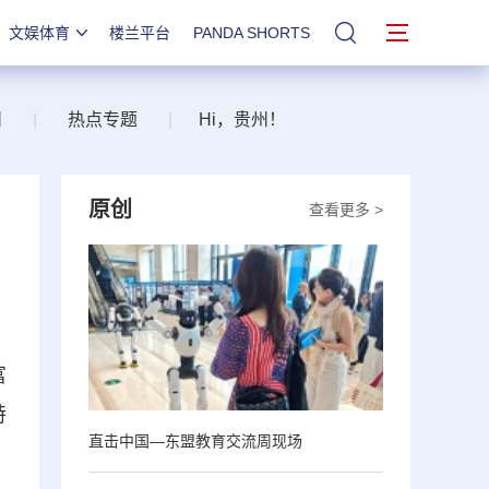
文娱体育
楼兰平台
PANDA SHORTS
站内搜索
州
|
热点专题
|
Hi，贵州！
原创
查看更多 >
富
特
直击中国—东盟教育交流周现场