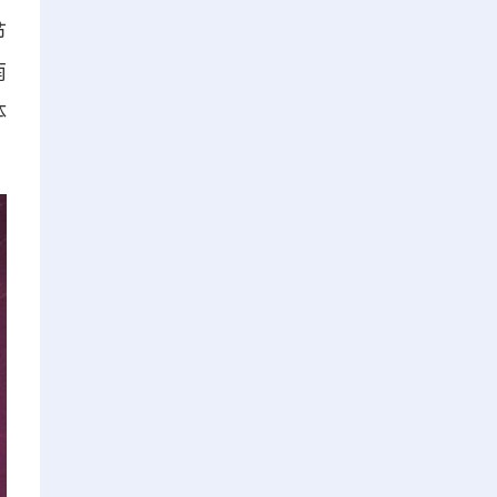
节
南
体