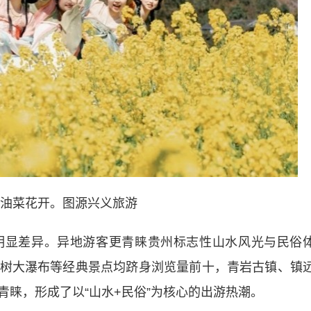
油菜花开。图源兴义旅游
显差异。异地游客更青睐贵州标志性山水风光与民俗
树大瀑布等经典景点均跻身浏览量前十，青岩古镇、镇
睐，形成了以“山水+民俗”为核心的出游热潮。