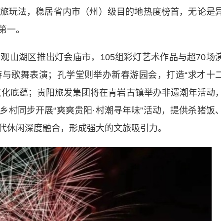
玩法，稳居省内市（州）级目的地热度榜首，无论是
第一。
湖区推出灯会庙市，105组彩灯艺术作品与超70场
与歌舞表演；孔学堂则举办新春游园会，打造“求才十
文化底蕴；贵阳旅发集团将在青岩古镇举办非遗潮年活动
乡村同步开展“爽爽贵阳·村潮寻年味”活动，提供杀猪饭
代休闲深度融合，形成强大的文旅吸引力。