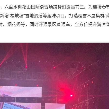
六盘水梅花山国际滑雪场跻身浏览量前三。为迎接春
新增“梭坡坡”雪地滑道等趣味项目，打造覆雪木屋集群“
对、烟花秀等，同时开通景区直通车，全方位提升游客