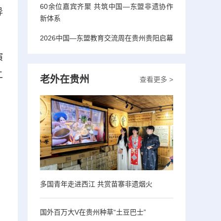
60余位嘉宾齐聚 共筑中国—东盟非遗协作
异
新体系
2026中国—东盟教育交流周在贵州贵阳启幕
演
二
老外在贵州
查看更多 >
，
、
多国青年走进西江 共赏苗寨非遗烟火
国外百万大V在贵州种草“土豆巴士”