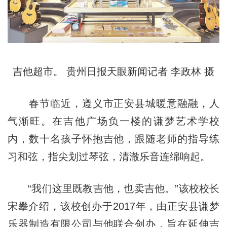
吉他超市。 贵州日报天眼新闻记者 李政林 摄
春节临近，遵义市正安县城暖意融融，人
气渐旺。在吉他广场负一楼的谦梦艺术学校
内，数十名孩子怀抱吉他，跟随老师的指导练
习和弦，指尖划过琴弦，清澈乐音连绵响起。
“我们这里既教吉他，也卖吉他。”该校校长
宋攀介绍，该校创办于2017年，由正安县谦梦
乐器制造有限公司与他联合创办，旨在延伸吉