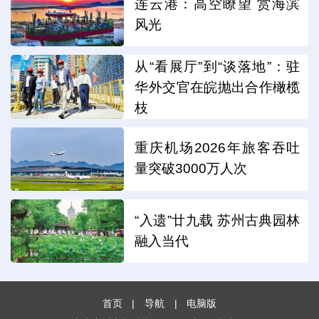
连云港：高空瞭望 赏海滨
风光
从“看展厅”到“谈落地”：驻
华外交官在皖抛出合作橄榄
枝
重庆机场2026年旅客吞吐
量突破3000万人次
“入遗”廿九载 苏州古典园林
融入当代
首页
|
导航
|
电脑版