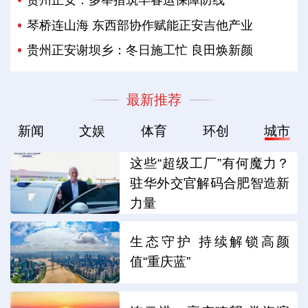
贵州正安：多举措筑牢春运保障防线
琴桥连山海 东西部协作赋能正安吉他产业
贵州正安谢坝乡：冬日施工忙 良田焕新颜
最新推荐
新闻
文娱
体育
环创
城市
这些“超级工厂”有何魔力？
驻华外交官解码合肥智造新
力量
生态守护 持续解锁高颜
值“重庆蓝”