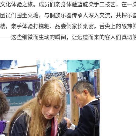
化体验之旅。成员们亲身体验蓝靛染手工技艺，在一
团员们围坐火塘，与侗族乐器传承人深入交流，共探乐
楼，亲手体验打糍粑、品尝侗家长桌宴。舌尖上的酸辣
——这些细微而生动的瞬间，让远道而来的客人们真切