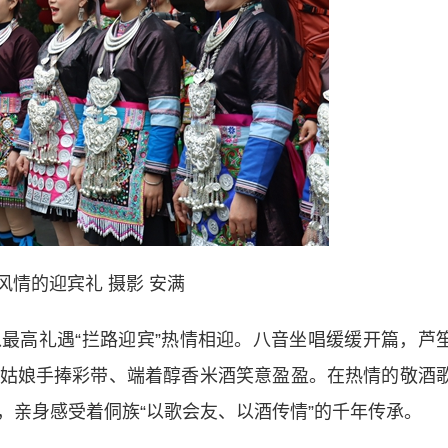
风情的迎宾礼 摄影 安满
高礼遇“拦路迎宾”热情相迎。八音坐唱缓缓开篇，芦
姑娘手捧彩带、端着醇香米酒笑意盈盈。在热情的敬酒
，亲身感受着侗族“以歌会友、以酒传情”的千年传承。