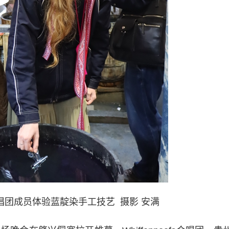
fs合唱团成员体验蓝靛染手工技艺 摄影 安满