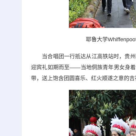
耶鲁大学Whiffenp
当合唱团一行抵达从江高铁站时，贵州村
迎宾礼如期而至——当地侗族青年男女身着
带，送上饱含团圆喜乐、红火顺遂之意的吉