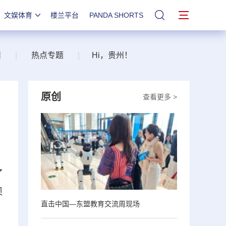
文娱体育
楼兰平台
PANDA SHORTS
站内搜索
州
|
热点专题
|
Hi，贵州！
原创
查看更多 >
了
贝
直击中国—东盟教育交流周现场