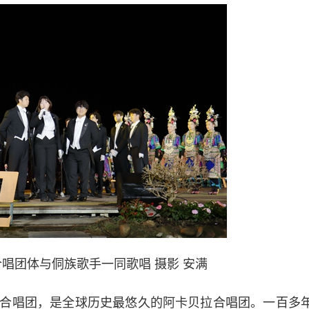
ofs合唱团体与侗族歌手一同歌唱 摄影 安满
oofs合唱团，是全球历史最悠久的阿卡贝拉合唱团。一百多