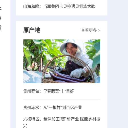
山海和鸣：当耶鲁阿卡贝拉遇见侗族大歌
在
复
重
原产地
查看更多 >
贵州罗甸：早春蔬菜“丰”景好
贵州赤水：从“一根竹”到百亿产业
六枝特区：精深加工“链”动产业 赋能乡村振
兴