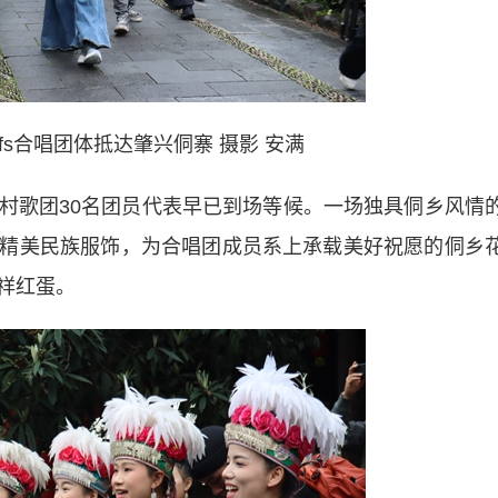
oofs合唱团体抵达肇兴侗寨 摄影 安满
歌团30名团员代表早已到场等候。一场独具侗乡风情
精美民族服饰，为合唱团成员系上承载美好祝愿的侗乡
祥红蛋。