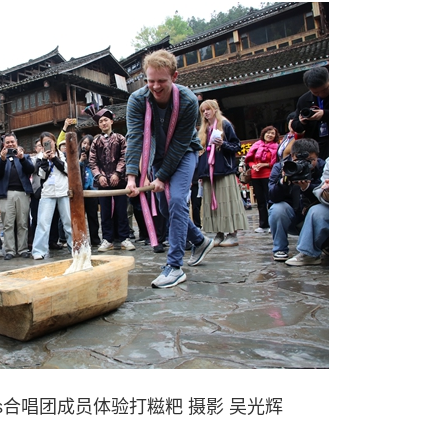
oofs合唱团成员体验打糍粑 摄影 吴光辉