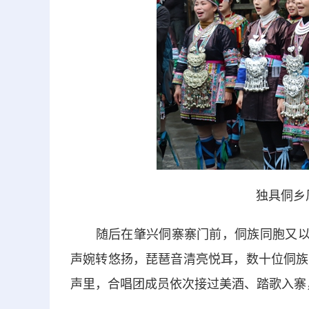
独具侗乡
随后在肇兴侗寨寨门前，侗族同胞又以最
声婉转悠扬，琵琶音清亮悦耳，数十位侗族
声里，合唱团成员依次接过美酒、踏歌入寨