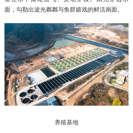
面，勾勒出波光粼粼与鱼群嬉戏的鲜活画面。
养殖基地