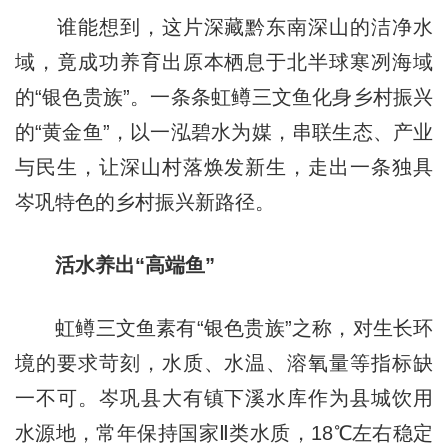
谁能想到，这片深藏黔东南深山的洁净水
域，竟成功养育出原本栖息于北半球寒冽海域
的“银色贵族”。一条条虹鳟三文鱼化身乡村振兴
的“黄金鱼”，以一泓碧水为媒，串联生态、产业
与民生，让深山村落焕发新生，走出一条独具
岑巩特色的乡村振兴新路径。
活水养出“高端鱼”
虹鳟三文鱼素有“银色贵族”之称，对生长环
境的要求苛刻，水质、水温、溶氧量等指标缺
一不可。岑巩县大有镇下溪水库作为县城饮用
水源地，常年保持国家Ⅱ类水质，18℃左右稳定