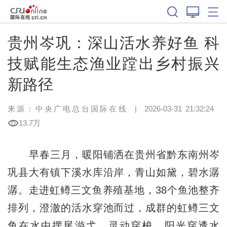
贵州岑巩：深山活水养好鱼 科
技赋能生态渔业蹚出乡村振兴
新路径
来源：中央广电总台国际在线
|
2026-03-31 21:32:24
13.7万
早春三月，暖阳铺洒在贵州省黔东南州岑
巩县大有镇下溪水库沿岸，青山如黛，碧水潺
潺。走进虹鳟三文鱼养殖基地，38个鱼池整齐
排列，澄澈的活水穿池而过，成群的虹鳟三文
鱼在水中摆尾游弋、灵动穿梭。阳光穿透水