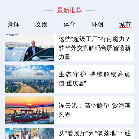
最新推荐
新闻
文娱
体育
环创
城市
这些“超级工厂”有何魔力？
驻华外交官解码合肥智造新
力量
生态守护 持续解锁高颜
值“重庆蓝”
连云港：高空瞭望 赏海滨
风光
从“看展厅”到“谈落地”：驻